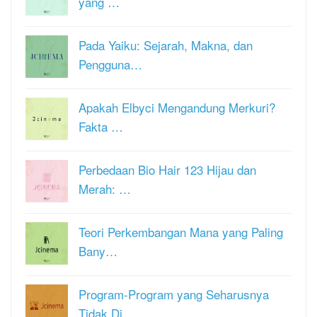
yang …
Pada Yaiku: Sejarah, Makna, dan
Pengguna…
Apakah Elbyci Mengandung Merkuri?
Fakta …
Perbedaan Bio Hair 123 Hijau dan
Merah: …
Teori Perkembangan Mana yang Paling
Bany…
Program-Program yang Seharusnya
Tidak Di…