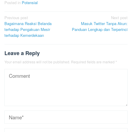
Posted in
Potensial
Post
Previous post
Next post
Bagaimana Reaksi Belanda
Masuk Twitter Tanpa Akun:
navigation
terhadap Pengakuan Mesir
Panduan Lengkap dan Terperinci
terhadap Kemerdekaan
Leave a Reply
Your email address will not be published.
Required fields are marked
*