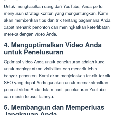
Untuk menghasilkan uang dari YouTube, Anda perlu
menyusun strategi konten yang menguntungkan. Kami
akan memberikan tips dan trik tentang bagaimana Anda
dapat menarik penonton dan meningkatkan keterlibatan
mereka dengan video Anda.
4. Mengoptimalkan Video Anda
untuk Penelusuran
Optimasi video Anda untuk penelusuran adalah kunci
untuk meningkatkan visibilitas dan menarik lebih
banyak penonton. Kami akan menjelaskan teknik-teknik
SEO yang dapat Anda gunakan untuk memaksimalkan
potensi video Anda dalam hasil penelusuran YouTube
dan mesin telusur lainnya.
5. Membangun dan Memperluas
Jangkauan Anda