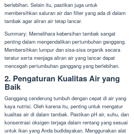
berlebihan. Selain itu, pastikan juga untuk
membersihkan saluran air dan filter yang ada di dalam
tambak agar aliran air tetap lancar.
Summary: Memelihara kebersihan tambak sangat
penting dalam mengendalikan pertumbuhan ganggang.
Membersihkan lumpur dan sisa-sisa organik secara
teratur serta menjaga aliran air yang lancar dapat
mencegah pertumbuhan ganggang yang berlebihan.
2. Pengaturan Kualitas Air yang
Baik
Ganggang cenderung tumbuh dengan cepat di air yang
kaya nutrisi. Oleh karena itu, penting untuk mengatur
kualitas air di dalam tambak. Pastikan pH air, suhu, dan
konsentrasi oksigen terjaga dalam rentang yang sesuai
untuk ikan yang Anda budidayakan. Menggunakan alat