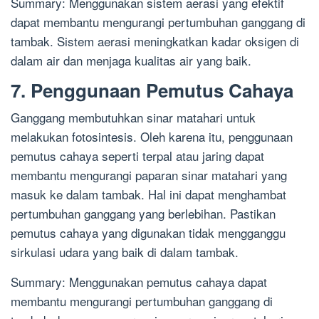
Summary: Menggunakan sistem aerasi yang efektif
dapat membantu mengurangi pertumbuhan ganggang di
tambak. Sistem aerasi meningkatkan kadar oksigen di
dalam air dan menjaga kualitas air yang baik.
7. Penggunaan Pemutus Cahaya
Ganggang membutuhkan sinar matahari untuk
melakukan fotosintesis. Oleh karena itu, penggunaan
pemutus cahaya seperti terpal atau jaring dapat
membantu mengurangi paparan sinar matahari yang
masuk ke dalam tambak. Hal ini dapat menghambat
pertumbuhan ganggang yang berlebihan. Pastikan
pemutus cahaya yang digunakan tidak mengganggu
sirkulasi udara yang baik di dalam tambak.
Summary: Menggunakan pemutus cahaya dapat
membantu mengurangi pertumbuhan ganggang di