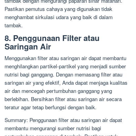
tambak dengan mengurangi paparan sinar matahari.
Pastikan pemutus cahaya yang digunakan tidak
menghambat sirkulasi udara yang baik di dalam
tambak.
8. Penggunaan Filter atau
Saringan Air
Menggunakan filter atau saringan air dapat membantu
menghilangkan partikel-partikel yang menjadi sumber
nutrisi bagi ganggang. Dengan memasang filter atau
saringan air yang efektif, Anda dapat menjaga kualitas
air dan mencegah pertumbuhan ganggang yang
berlebihan. Bersihkan filter atau saringan air secara
teratur agar tetap berfungsi dengan baik.
Summary: Penggunaan filter atau saringan air dapat
membantu mengurangi sumber nutrisi bagi