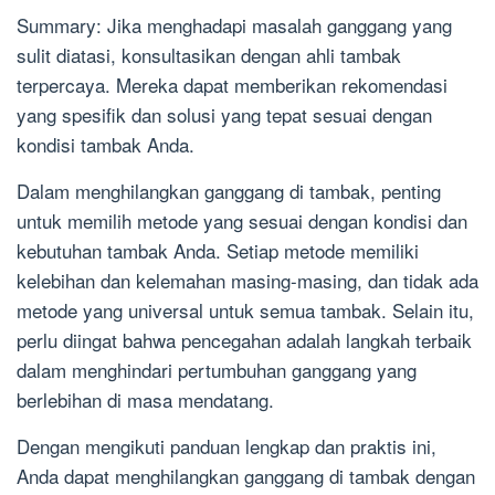
Summary: Jika menghadapi masalah ganggang yang
sulit diatasi, konsultasikan dengan ahli tambak
terpercaya. Mereka dapat memberikan rekomendasi
yang spesifik dan solusi yang tepat sesuai dengan
kondisi tambak Anda.
Dalam menghilangkan ganggang di tambak, penting
untuk memilih metode yang sesuai dengan kondisi dan
kebutuhan tambak Anda. Setiap metode memiliki
kelebihan dan kelemahan masing-masing, dan tidak ada
metode yang universal untuk semua tambak. Selain itu,
perlu diingat bahwa pencegahan adalah langkah terbaik
dalam menghindari pertumbuhan ganggang yang
berlebihan di masa mendatang.
Dengan mengikuti panduan lengkap dan praktis ini,
Anda dapat menghilangkan ganggang di tambak dengan