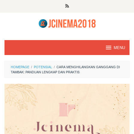
Skip
to
content
MENU
HOMEPAGE
/
POTENSIAL
/
CARA MENGHILANGKAN GANGGANG DI
TAMBAK: PANDUAN LENGKAP DAN PRAKTIS