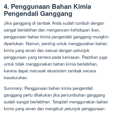
4. Penggunaan Bahan Kimia
Pengendali Ganggang
Jika ganggang di tambak Anda sudah tumbuh dengan
sangat berlebihan dan mengancam kehidupan ikan,
penggunaan bahan kimia pengendali ganggang mungkin
diperlukan. Namun, penting untuk menggunakan bahan
kimia yang aman dan sesuai dengan petunjuk
penggunaan yang tertera pada kemasan. Pastikan juga
untuk tidak menggunakan bahan kimia berlebihan,
karena dapat merusak ekosistem tambak secara
keseluruhan.
Summary: Penggunaan bahan kimia pengendali
ganggang perlu dilakukan jika pertumbuhan ganggang
sudah sangat berlebihan. Tetaplah menggunakan bahan
kimia yang aman dan mengikuti petunjuk penggunaan