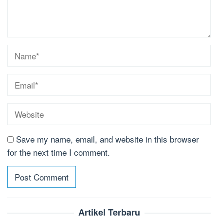
Save my name, email, and website in this browser
for the next time I comment.
Artikel Terbaru