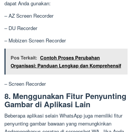
dapat Anda gunakan:
– AZ Screen Recorder
– DU Recorder
– Mobizen Screen Recorder
Pos Terkait:
Contoh Proses Perubahan
Organisasi: Panduan Lengkap dan Komprehensif
– Screen Recorder
8. Menggunakan Fitur Penyunting
Gambar di Aplikasi Lain
Beberapa aplikasi selain WhatsApp juga memiliki fitur
penyunting gambar bawaan yang memungkinkan
Andamenghapus coretan di screenshot WA. Jika Anda