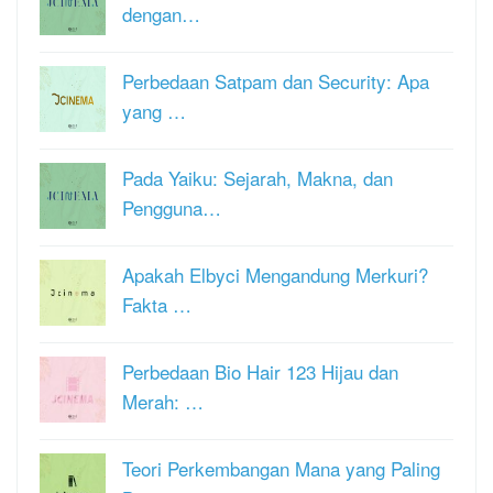
dengan…
Perbedaan Satpam dan Security: Apa
yang …
Pada Yaiku: Sejarah, Makna, dan
Pengguna…
Apakah Elbyci Mengandung Merkuri?
Fakta …
Perbedaan Bio Hair 123 Hijau dan
Merah: …
Teori Perkembangan Mana yang Paling