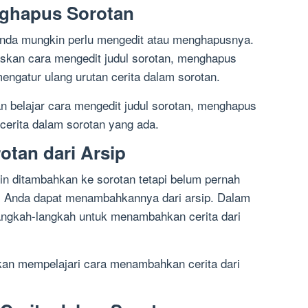
nghapus Sorotan
nda mungkin perlu mengedit atau menghapusnya.
askan cara mengedit judul sorotan, menghapus
mengatur ulang urutan cerita dalam sorotan.
n belajar cara mengedit judul sorotan, menghapus
 cerita dalam sorotan yang ada.
tan dari Arsip
gin ditambahkan ke sorotan tetapi belum pernah
a, Anda dapat menambahkannya dari arsip. Dalam
langkah-langkah untuk menambahkan cerita dari
kan mempelajari cara menambahkan cerita dari