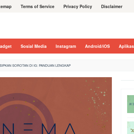
temap
Terms of Service
Privacy Policy
Disclaimer
adget
Sosial Media
Instagram
Android/iOS
Aplikas
IPKAN SOROTAN DI IG: PANDUAN LENGKAP