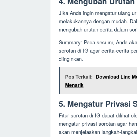
4. Mengubah Urutan 
Jika Anda ingin mengatur ulang ur
melakukannya dengan mudah. Dala
mengubah urutan cerita dalam soro
Summary: Pada sesi ini, Anda aka
sorotan di IG agar cerita-cerita p
diinginkan.
Pos Terkait:
Download Line Mo
Menarik
5. Mengatur Privasi 
Fitur sorotan di IG dapat dilihat 
mengatur privasi sorotan agar hanya
akan menjelaskan langkah-langka