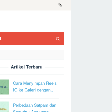
i
Artikel Terbaru
Cara Menyimpan Reels
IG ke Galeri dengan…
Perbedaan Satpam dan
Security: Apa yang …