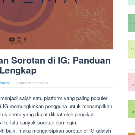
n Sorotan di IG: Panduan
Lengkap
mantap
Posted on
15/02/2024
 menjadi salah satu platform yang paling populer
t) di IG memungkinkan pengguna untuk menampilkan
 cerita yang dapat dilihat oleh pengikut
 terlalu banyak sorotan dan ingin
h baik, maka mengarsipkan sorotan di IG adalah