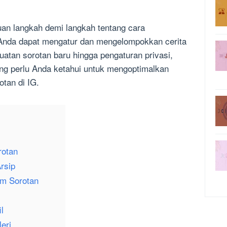
uan langkah demi langkah tentang cara
 Anda dapat mengatur dan mengelompokkan cerita
atan sorotan baru hingga pengaturan privasi,
g perlu Anda ketahui untuk mengoptimalkan
tan di IG.
rotan
rsip
am Sorotan
l
eri