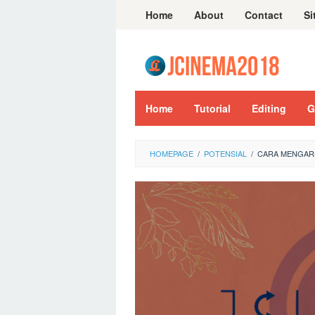
Skip
Home
About
Contact
Si
to
content
Home
Tutorial
Editing
G
HOMEPAGE
/
POTENSIAL
/
CARA MENGARS