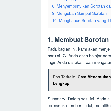
8. Menyembunyikan Sorotan dari
9. Mengubah Sampul Sorotan
10. Menghapus Sorotan yang Ti
1. Membuat Sorotan
Pada bagian ini, kami akan menje
baru di IG. Anda akan belajar car
ingin Anda sisipkan, dan mengatur
Pos Terkait:
Cara Menentukan 
Lengkap
Summary: Dalam sesi ini, Anda ak
termasuk memberi judul, memilih c