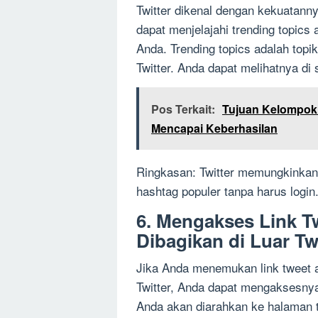
Twitter dikenal dengan kekuatann
dapat menjelajahi trending topics
Anda. Trending topics adalah topik
Twitter. Anda dapat melihatnya di 
Pos Terkait:
Tujuan Kelompok
Mencapai Keberhasilan
Ringkasan: Twitter memungkinkan 
hashtag populer tanpa harus login
6. Mengakses Link Tw
Dibagikan di Luar Tw
Jika Anda menemukan link tweet ata
Twitter, Anda dapat mengaksesnya 
Anda akan diarahkan ke halaman t