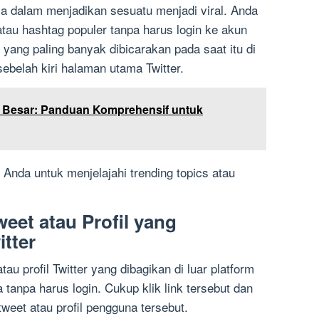
ya dalam menjadikan sesuatu menjadi viral. Anda
 atau hashtag populer tanpa harus login ke akun
 yang paling banyak dibicarakan pada saat itu di
sebelah kiri halaman utama Twitter.
 Besar: Panduan Komprehensif untuk
Anda untuk menjelajahi trending topics atau
.
eet atau Profil yang
itter
u profil Twitter yang dibagikan di luar platform
tanpa harus login. Cukup klik link tersebut dan
weet atau profil pengguna tersebut.