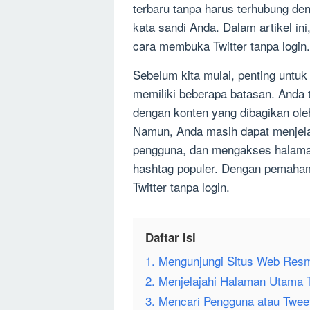
terbaru tanpa harus terhubung de
kata sandi Anda. Dalam artikel i
cara membuka Twitter tanpa login.
Sebelum kita mulai, penting untuk
memiliki beberapa batasan. Anda 
dengan konten yang dibagikan ole
Namun, Anda masih dapat menjelaja
pengguna, dan mengakses halaman 
hashtag populer. Dengan pemahama
Twitter tanpa login.
Daftar Isi
1. Mengunjungi Situs Web Resmi
2. Menjelajahi Halaman Utama T
3. Mencari Pengguna atau Tweet