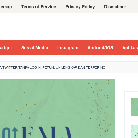
temap
Terms of Service
Privacy Policy
Disclaimer
adget
Sosial Media
Instagram
Android/iOS
Aplikas
 TWITTER TANPA LOGIN: PETUNJUK LENGKAP DAN TERPERINCI