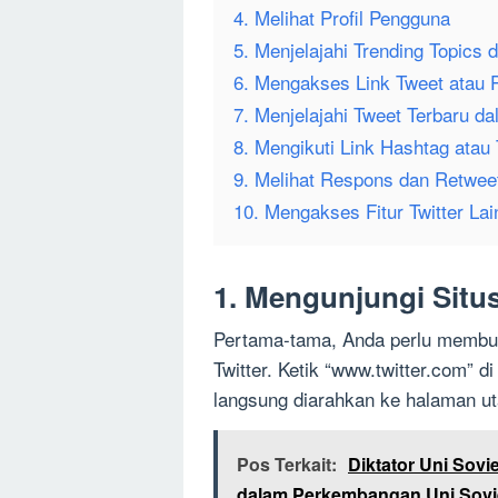
4. Melihat Profil Pengguna
5. Menjelajahi Trending Topics
6. Mengakses Link Tweet atau Pr
7. Menjelajahi Tweet Terbaru da
8. Mengikuti Link Hashtag atau 
9. Melihat Respons dan Retweet
10. Mengakses Fitur Twitter Lai
1. Mengunjungi Situ
Pertama-tama, Anda perlu membuk
Twitter. Ketik “www.twitter.com” d
langsung diarahkan ke halaman ut
Pos Terkait:
Diktator Uni Sovi
dalam Perkembangan Uni Sovi