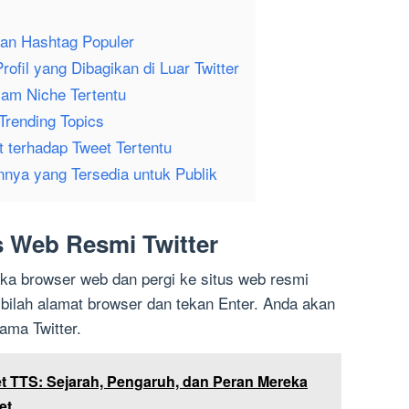
 dan Hashtag Populer
ofil yang Dibagikan di Luar Twitter
lam Niche Tertentu
Trending Topics
 terhadap Tweet Tertentu
nnya yang Tersedia untuk Publik
s Web Resmi Twitter
a browser web dan pergi ke situs web resmi
i bilah alamat browser dan tekan Enter. Anda akan
ama Twitter.
et TTS: Sejarah, Pengaruh, dan Peran Mereka
et