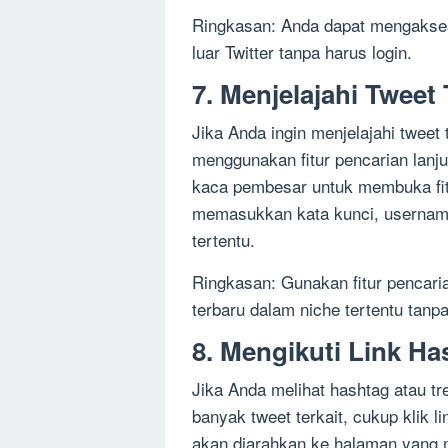
Ringkasan: Anda dapat mengakses l
luar Twitter tanpa harus login.
7. Menjelajahi Tweet
Jika Anda ingin menjelajahi tweet
menggunakan fitur pencarian lanjut
kaca pembesar untuk membuka fitur
memasukkan kata kunci, username,
tertentu.
Ringkasan: Gunakan fitur pencarian
terbaru dalam niche tertentu tanpa
8. Mengikuti Link Ha
Jika Anda melihat hashtag atau tr
banyak tweet terkait, cukup klik l
akan diarahkan ke halaman yang