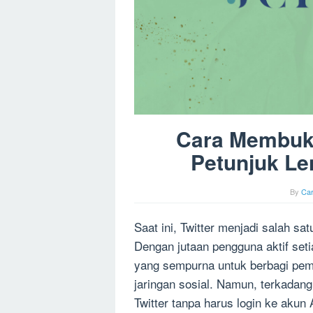
Cara Membuka
Petunjuk Le
By
Ca
Saat ini, Twitter menjadi salah sat
Dengan jutaan pengguna aktif set
yang sempurna untuk berbagi pemi
jaringan sosial. Namun, terkadan
Twitter tanpa harus login ke akun