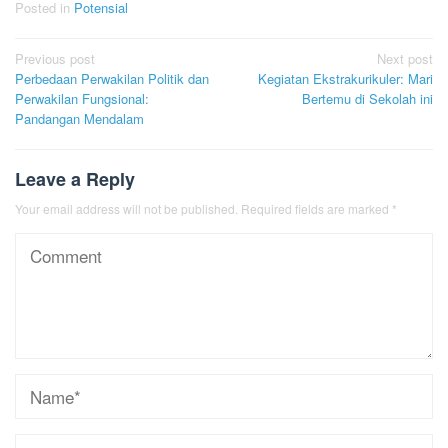
Posted in
Potensial
Post
Previous post
Next post
Perbedaan Perwakilan Politik dan
Kegiatan Ekstrakurikuler: Mari
navigation
Perwakilan Fungsional:
Bertemu di Sekolah ini
Pandangan Mendalam
Leave a Reply
Your email address will not be published.
Required fields are marked
*