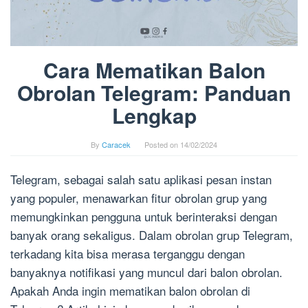
Cara Mematikan Balon
Obrolan Telegram: Panduan
Lengkap
By
Caracek
Posted on
14/02/2024
Telegram, sebagai salah satu aplikasi pesan instan
yang populer, menawarkan fitur obrolan grup yang
memungkinkan pengguna untuk berinteraksi dengan
banyak orang sekaligus. Dalam obrolan grup Telegram,
terkadang kita bisa merasa terganggu dengan
banyaknya notifikasi yang muncul dari balon obrolan.
Apakah Anda ingin mematikan balon obrolan di