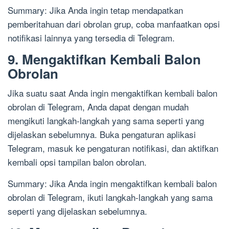
Summary: Jika Anda ingin tetap mendapatkan
pemberitahuan dari obrolan grup, coba manfaatkan opsi
notifikasi lainnya yang tersedia di Telegram.
9. Mengaktifkan Kembali Balon
Obrolan
Jika suatu saat Anda ingin mengaktifkan kembali balon
obrolan di Telegram, Anda dapat dengan mudah
mengikuti langkah-langkah yang sama seperti yang
dijelaskan sebelumnya. Buka pengaturan aplikasi
Telegram, masuk ke pengaturan notifikasi, dan aktifkan
kembali opsi tampilan balon obrolan.
Summary: Jika Anda ingin mengaktifkan kembali balon
obrolan di Telegram, ikuti langkah-langkah yang sama
seperti yang dijelaskan sebelumnya.