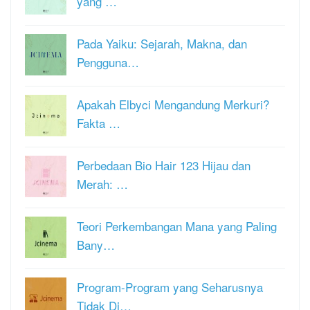
yang …
Pada Yaiku: Sejarah, Makna, dan
Pengguna…
Apakah Elbyci Mengandung Merkuri?
Fakta …
Perbedaan Bio Hair 123 Hijau dan
Merah: …
Teori Perkembangan Mana yang Paling
Bany…
Program-Program yang Seharusnya
Tidak Di…