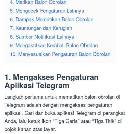
4. Matikan Balon Obrolan
5. Mengecek Pengaturan Lainnya
6. Dampak Mematikan Balon Obrolan
7. Keuntungan dan Kerugian
8. Sumber Notifikasi Lainnya
9. Mengaktifkan Kembali Balon Obrolan
10. Menyesuaikan Pengaturan Balon Obrolan
1. Mengakses Pengaturan
Aplikasi Telegram
Langkah pertama untuk mematikan balon obrolan di
Telegram adalah dengan mengakses pengaturan
aplikasi. Cari dan buka aplikasi Telegram di perangkat
Anda, lalu ketuk ikon “Tiga Garis” atau “Tiga Titik” di
pojok kanan atas layar.