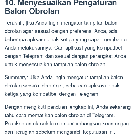
10. Menyesuaikan Pengaturan
Balon Obrolan
Terakhir, jika Anda ingin mengatur tampilan balon
obrolan agar sesuai dengan preferensi Anda, ada
beberapa aplikasi pihak ketiga yang dapat membantu
Anda melakukannya. Cari aplikasi yang kompatibel
dengan Telegram dan sesuai dengan perangkat Anda
untuk menyesuaikan tampilan balon obrolan.
Summary: Jika Anda ingin mengatur tampilan balon
obrolan secara lebih rinci, coba cari aplikasi pihak
ketiga yang kompatibel dengan Telegram.
Dengan mengikuti panduan lengkap ini, Anda sekarang
tahu cara mematikan balon obrolan di Telegram.
Pastikan untuk selalu mempertimbangkan keuntungan
dan kerugian sebelum mengambil keputusan ini.