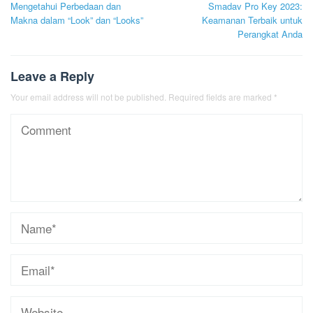
Mengetahui Perbedaan dan
Smadav Pro Key 2023:
navigation
Makna dalam “Look” dan “Looks”
Keamanan Terbaik untuk
Perangkat Anda
Leave a Reply
Your email address will not be published.
Required fields are marked
*