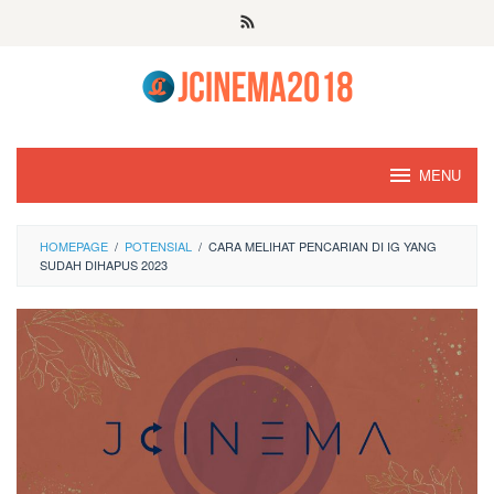
Skip
to
content
MENU
HOMEPAGE
/
POTENSIAL
/
CARA MELIHAT PENCARIAN DI IG YANG
SUDAH DIHAPUS 2023