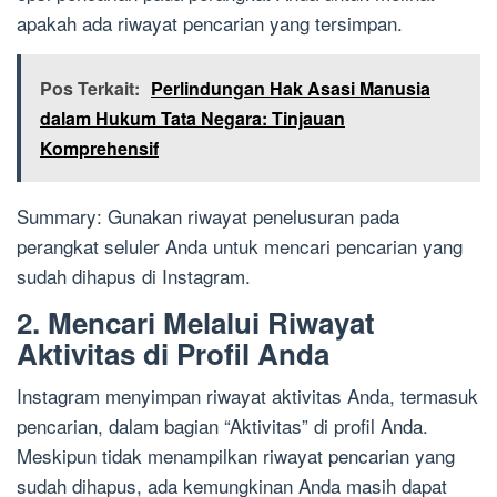
apakah ada riwayat pencarian yang tersimpan.
Pos Terkait:
Perlindungan Hak Asasi Manusia
dalam Hukum Tata Negara: Tinjauan
Komprehensif
Summary: Gunakan riwayat penelusuran pada
perangkat seluler Anda untuk mencari pencarian yang
sudah dihapus di Instagram.
2. Mencari Melalui Riwayat
Aktivitas di Profil Anda
Instagram menyimpan riwayat aktivitas Anda, termasuk
pencarian, dalam bagian “Aktivitas” di profil Anda.
Meskipun tidak menampilkan riwayat pencarian yang
sudah dihapus, ada kemungkinan Anda masih dapat