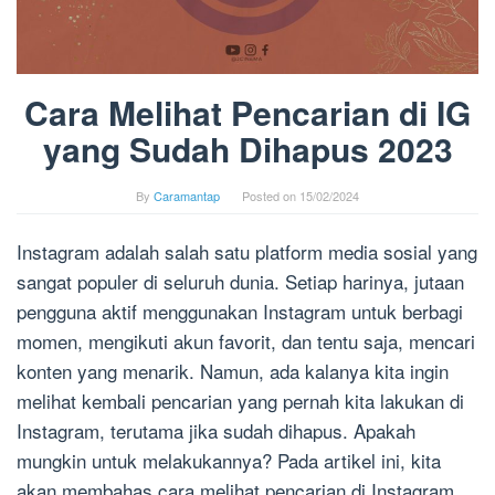
Cara Melihat Pencarian di IG
yang Sudah Dihapus 2023
By
Caramantap
Posted on
15/02/2024
Instagram adalah salah satu platform media sosial yang
sangat populer di seluruh dunia. Setiap harinya, jutaan
pengguna aktif menggunakan Instagram untuk berbagi
momen, mengikuti akun favorit, dan tentu saja, mencari
konten yang menarik. Namun, ada kalanya kita ingin
melihat kembali pencarian yang pernah kita lakukan di
Instagram, terutama jika sudah dihapus. Apakah
mungkin untuk melakukannya? Pada artikel ini, kita
akan membahas cara melihat pencarian di Instagram