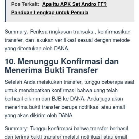
Pos Terkait:
Apa itu APK Set Andro FF?
Panduan Lengkap untuk Pemula
Summary: Periksa ringkasan transaksi, konfirmasikan
transfer, dan lakukan verifikasi sesuai dengan metode
yang ditentukan oleh DANA.
10. Menunggu Konfirmasi dan
Menerima Bukti Transfer
Setelah Anda melakukan transfer, tunggu beberapa saat
untuk mendapatkan konfirmasi bahwa uang telah
berhasil dikirim dari BJB ke DANA. Anda juga akan
menerima bukti transfer berupa notifikasi atau email
yang akan dikirim oleh DANA.
Summary: Tunggu konfirmasi bahwa transfer berhasil
dan terima bukti transfer melalui notifikasi atau email