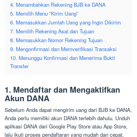
4. Menambahkan Rekening BJB ke DANA
5. Memilih Menu “Kirim Uang”
6. Memasukkan Jumlah Uang yang Ingin Dikirim
7. Memilih Rekening Asal dan Tujuan
8. Memasukkan Nomor Rekening Tujuan
9. Mengonfirmasi dan Memverifikasi Transaksi
10. Menunggu Konfirmasi dan Menerima Bukti
Transfer
1. Mendaftar dan Mengaktifkan
Akun DANA
Sebelum Anda dapat mengirim uang dari BJB ke DANA,
Anda perlu memiliki akun DANA terlebih dahulu. Unduh
aplikasi DANA dari Google Play Store atau App Store,
lalu ikuti proses pendaftaran yang mudah dan cepat.