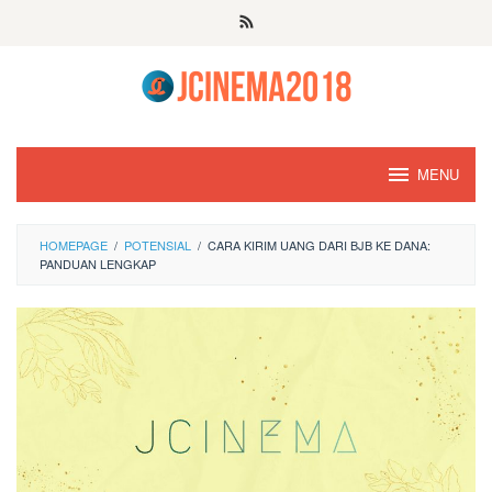
Skip
to
content
MENU
HOMEPAGE
/
POTENSIAL
/
CARA KIRIM UANG DARI BJB KE DANA:
PANDUAN LENGKAP