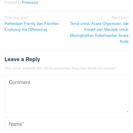
Posted in
Potensial
Post
Previous post
Next post
Perbedaan Family dan Families:
Tema untuk Acara Organisasi: Ide
navigation
Exploring the Differences
Kreatif dan Menarik untuk
Meningkatkan Keberhasilan Acara
Anda
Leave a Reply
Your email address will not be published.
Required fields are marked
*