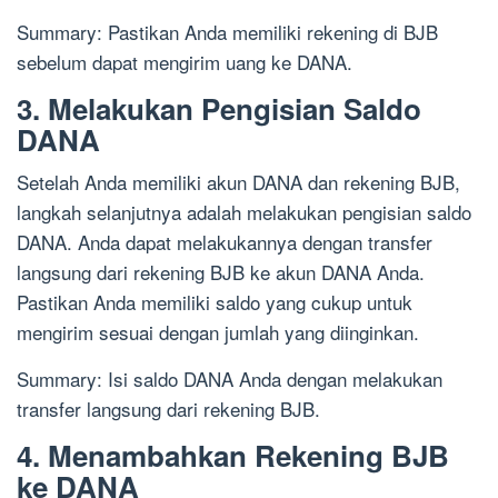
Summary: Pastikan Anda memiliki rekening di BJB
sebelum dapat mengirim uang ke DANA.
3. Melakukan Pengisian Saldo
DANA
Setelah Anda memiliki akun DANA dan rekening BJB,
langkah selanjutnya adalah melakukan pengisian saldo
DANA. Anda dapat melakukannya dengan transfer
langsung dari rekening BJB ke akun DANA Anda.
Pastikan Anda memiliki saldo yang cukup untuk
mengirim sesuai dengan jumlah yang diinginkan.
Summary: Isi saldo DANA Anda dengan melakukan
transfer langsung dari rekening BJB.
4. Menambahkan Rekening BJB
ke DANA