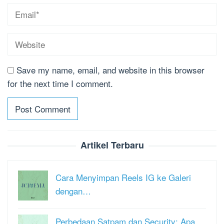
Save my name, email, and website in this browser
for the next time I comment.
Artikel Terbaru
Cara Menyimpan Reels IG ke Galeri
dengan…
Perbedaan Satpam dan Security: Apa