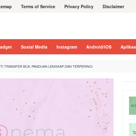
temap
Terms of Service
Privacy Policy
Disclaimer
adget
Sosial Media
Instagram
Android/iOS
Aplikas
KTI TRANSFER BCA: PANDUAN LENGKAP DAN TERPERINCI