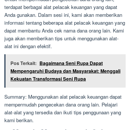
terdapat berbagai alat pelacak keuangan yang dapat
Anda gunakan. Dalam sesi ini, kami akan memberikan
informasi tentang beberapa alat pelacak keuangan yang
dapat membantu Anda cek nama dana orang lain. Kami
juga akan memberikan tips untuk menggunakan alat-
alat ini dengan efektif.
Pos Terkait:
Bagaimana Seni Rupa Dapat
Mempengaruhi Budaya dan Masyarakat: Menggali
Kekuatan Transformasi Seni Rupa
Summary: Menggunakan alat pelacak keuangan dapat
mempermudah pengecekan dana orang lain. Pelajari
alat-alat yang tersedia dan ikuti tips penggunaan yang
kami berikan.