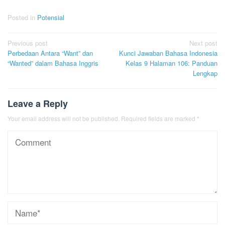
Posted in
Potensial
Post
Previous post
Next post
Perbedaan Antara “Want” dan
Kunci Jawaban Bahasa Indonesia
navigation
“Wanted” dalam Bahasa Inggris
Kelas 9 Halaman 106: Panduan
Lengkap
Leave a Reply
Your email address will not be published.
Required fields are marked
*