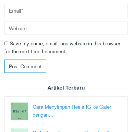
Save my name, email, and website in this browser
for the next time I comment.
Artikel Terbaru
Cara Menyimpan Reels IG ke Galeri
dengan…