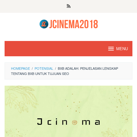
Skip
to
content
MENU
HOMEPAGE
/
POTENSIAL
/
BXB ADALAH: PENJELASAN LENGKAP
TENTANG BXB UNTUK TUJUAN SEO