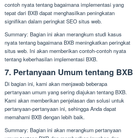
contoh nyata tentang bagaimana implementasi yang
tepat dari BXB dapat menghasilkan peningkatan
signifikan dalam peringkat SEO situs web.
Summary: Bagian ini akan merangkum studi kasus
nyata tentang bagaimana BXB meningkatkan peringkat
situs web. Ini akan memberikan contoh-contoh nyata
tentang keberhasilan implementasi BXB.
7. Pertanyaan Umum tentang BXB
Di bagian ini, kami akan menjawab beberapa
pertanyaan umum yang sering diajukan tentang BXB.
Kami akan memberikan penjelasan dan solusi untuk
pertanyaan-pertanyaan ini, sehingga Anda dapat
memahami BXB dengan lebih baik.
Summary: Bagian ini akan merangkum pertanyaan