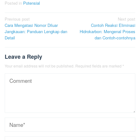
Posted in
Potensial
Post
Previous post
Next post
Cara Mengatasi Nomor Diluar
Contoh Reaksi Eliminasi
navigation
Jangkauan: Panduan Lengkap dan
Hidrokarbon: Mengenal Proses
Detail
dan Contoh-contohnya
Leave a Reply
Your email address will not be published.
Required fields are marked
*