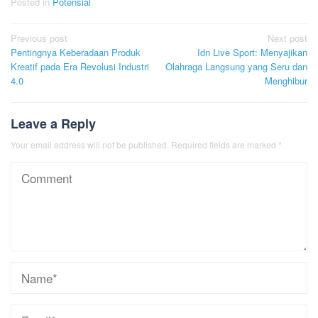
Posted in
Potensial
Post
Previous post
Next post
Pentingnya Keberadaan Produk
Idn Live Sport: Menyajikan
navigation
Kreatif pada Era Revolusi Industri
Olahraga Langsung yang Seru dan
4.0
Menghibur
Leave a Reply
Your email address will not be published.
Required fields are marked
*