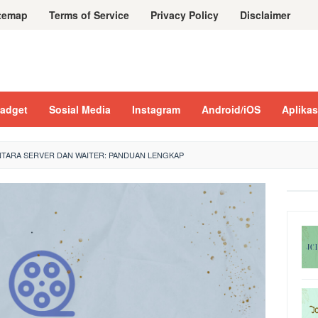
temap
Terms of Service
Privacy Policy
Disclaimer
adget
Sosial Media
Instagram
Android/iOS
Aplikas
TARA SERVER DAN WAITER: PANDUAN LENGKAP