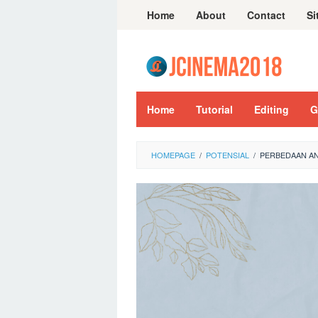
Skip
Home
About
Contact
Si
to
content
Home
Tutorial
Editing
G
HOMEPAGE
/
POTENSIAL
/
PERBEDAAN AN