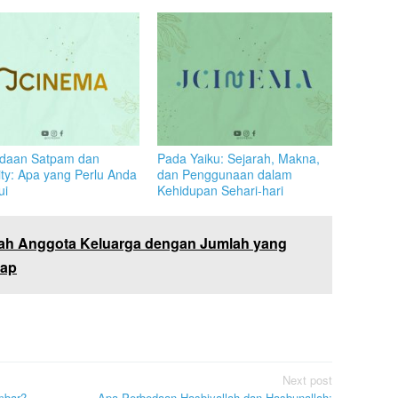
daan Satpam dan
Pada Yaiku: Sejarah, Makna,
ity: Apa yang Perlu Anda
dan Penggunaan dalam
ui
Kehidupan Sehari-hari
ah Anggota Keluarga dengan Jumlah yang
kap
Next post
mbar?
Apa Perbedaan Hasbiyallah dan Hasbunallah: