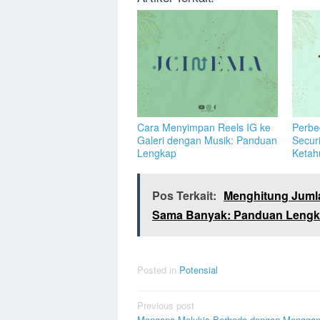
Cara Menyimpan Reels IG ke
Perbe
Galeri dengan Musik: Panduan
Secur
Lengkap
Ketah
Pos Terkait:
Menghitung Juml
Sama Banyak: Panduan Leng
Posted in
Potensial
Post
Previous post
Mengapa Melukis Berbeda dengan Mengga