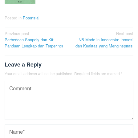
Posted in
Potensial
Post
Previous post
Next post
Perbedaan Sanpoly dan Kit:
NB Made in Indonesia: Inovasi
navigation
Panduan Lengkap dan Terperinci
dan Kualitas yang Menginspirasi
Leave a Reply
Your email address will not be published.
Required fields are marked
*