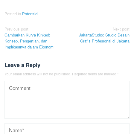
Posted in
Potensial
Post
Previous post
Next post
Gambarkan Kurva Kinked:
JakartaStudio: Studio Desain
navigation
Konsep, Pengertian, dan
Grafis Profesional di Jakarta
Implikasinya dalam Ekonomi
Leave a Reply
Your email address will not be published.
Required fields are marked
*