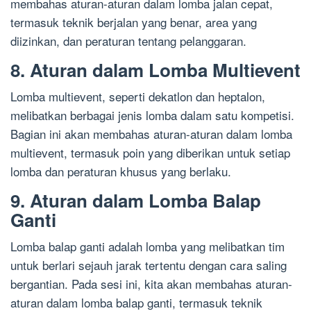
membahas aturan-aturan dalam lomba jalan cepat,
termasuk teknik berjalan yang benar, area yang
diizinkan, dan peraturan tentang pelanggaran.
8. Aturan dalam Lomba Multievent
Lomba multievent, seperti dekatlon dan heptalon,
melibatkan berbagai jenis lomba dalam satu kompetisi.
Bagian ini akan membahas aturan-aturan dalam lomba
multievent, termasuk poin yang diberikan untuk setiap
lomba dan peraturan khusus yang berlaku.
9. Aturan dalam Lomba Balap
Ganti
Lomba balap ganti adalah lomba yang melibatkan tim
untuk berlari sejauh jarak tertentu dengan cara saling
bergantian. Pada sesi ini, kita akan membahas aturan-
aturan dalam lomba balap ganti, termasuk teknik