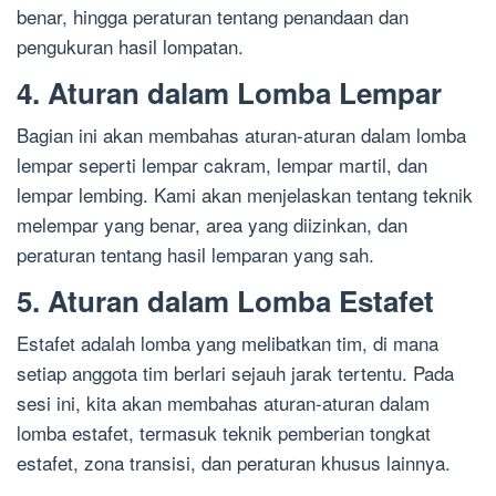
benar, hingga peraturan tentang penandaan dan
pengukuran hasil lompatan.
4. Aturan dalam Lomba Lempar
Bagian ini akan membahas aturan-aturan dalam lomba
lempar seperti lempar cakram, lempar martil, dan
lempar lembing. Kami akan menjelaskan tentang teknik
melempar yang benar, area yang diizinkan, dan
peraturan tentang hasil lemparan yang sah.
5. Aturan dalam Lomba Estafet
Estafet adalah lomba yang melibatkan tim, di mana
setiap anggota tim berlari sejauh jarak tertentu. Pada
sesi ini, kita akan membahas aturan-aturan dalam
lomba estafet, termasuk teknik pemberian tongkat
estafet, zona transisi, dan peraturan khusus lainnya.