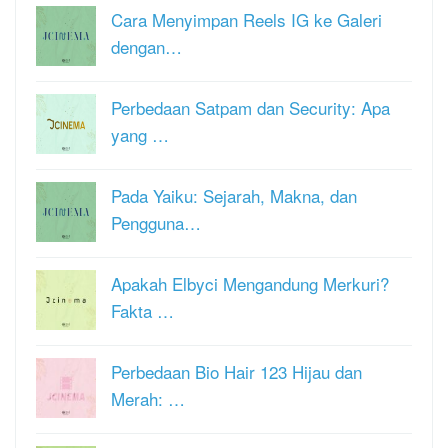
Cara Menyimpan Reels IG ke Galeri
dengan…
Perbedaan Satpam dan Security: Apa
yang …
Pada Yaiku: Sejarah, Makna, dan
Pengguna…
Apakah Elbyci Mengandung Merkuri?
Fakta …
Perbedaan Bio Hair 123 Hijau dan
Merah: …