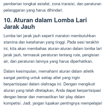
pemberian tongkat estafet, zona transisi, dan peraturan
pelanggaran yang harus dihindari.
10. Aturan dalam Lomba Lari
Jarak Jauh
Lomba lari jarak jauh seperti maraton membutuhkan
stamina dan ketahanan yang tinggi. Pada sesi terakhir
ini, kita akan membahas aturan-aturan dalam lomba lari
jarak jauh, termasuk peraturan tentang rute, pengisian
air, dan peraturan lainnya yang harus diperhatikan.
Dalam kesimpulan, memahami aturan dalam atletik
sangat penting untuk setiap atlet yang ingin
berpartisipasi dalam olahraga ini. Dengan mengikuti
aturan yang telah ditetapkan, Anda dapat berpartisipasi
dengan benar dan memastikan fair play dalam
kompetisi. Jadi, jangan lupakan pentingnya mempelajari