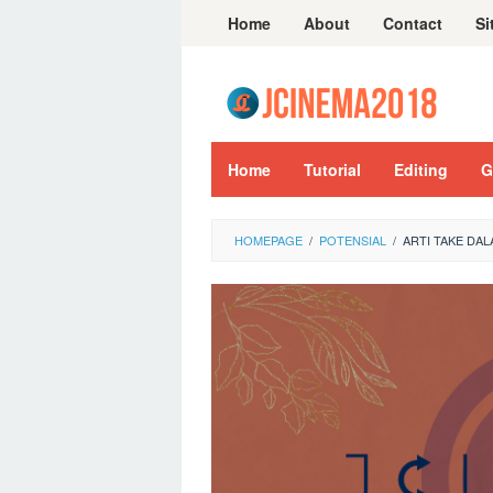
Skip
Home
About
Contact
Si
to
content
Home
Tutorial
Editing
G
HOMEPAGE
/
POTENSIAL
/
ARTI TAKE DAL