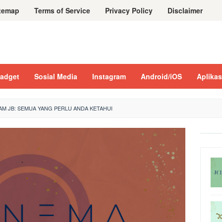
temap
Terms of Service
Privacy Policy
Disclaimer
adget
Sosial Media
Instagram
Android/iOS
Aplikas
AM JB: SEMUA YANG PERLU ANDA KETAHUI