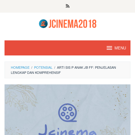
Skip
to
content
MENU
HOMEPAGE
/
POTENSIAL
/
ARTI SIS P ANAK JB FF: PENJELASAN
LENGKAP DAN KOMPREHENSIF