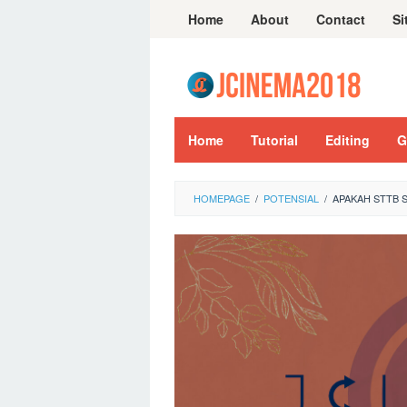
Skip
Home
About
Contact
Si
to
content
Home
Tutorial
Editing
G
HOMEPAGE
/
POTENSIAL
/
APAKAH STTB 