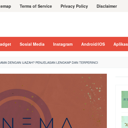
temap
Terms of Service
Privacy Policy
Disclaimer
adget
Sosial Media
Instagram
Android/iOS
Aplikas
SAMA DENGAN IJAZAH? PENJELASAN LENGKAP DAN TERPERINCI