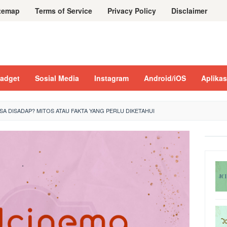
temap
Terms of Service
Privacy Policy
Disclaimer
adget
Sosial Media
Instagram
Android/iOS
Aplikas
SA DISADAP? MITOS ATAU FAKTA YANG PERLU DIKETAHUI