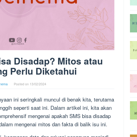
sa Disadap? Mitos atau
ng Perlu Diketahui
inema
Posted on
13/02/2024
aan ini seringkali muncul di benak kita, terutama
gih seperti saat ini. Dalam artikel ini, kita akan
mprehensif mengenai apakah SMS bisa disadap
h dalam mengenai mitos dan fakta di balik isu ini.
i, keamanan data dan privasi pengguna menjadi