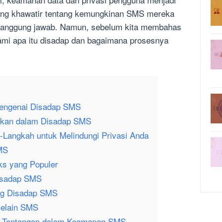
ang khawatir tentang kemungkinan SMS mereka
ertanggung jawab. Namun, sebelum kita membahas
hami apa itu disadap dan bagaimana prosesnya
Mengenai Disadap SMS
nakan dalam Disadap SMS
Langkah untuk Melindungi Privasi Anda
MS
ks yang Populer
Disadap SMS
ang Disadap SMS
selain SMS
n Tantangan dalam Keamanan SMS