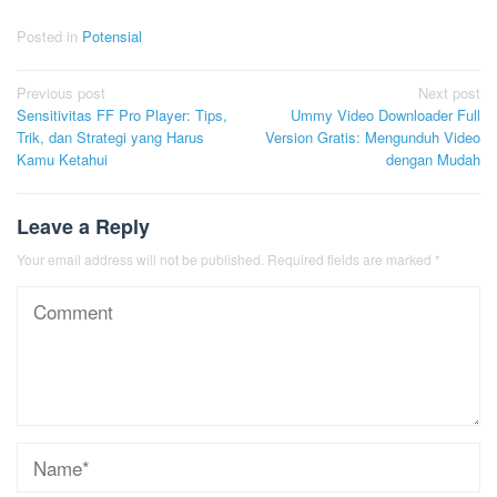
Posted in
Potensial
Post
Previous post
Next post
Sensitivitas FF Pro Player: Tips,
Ummy Video Downloader Full
navigation
Trik, dan Strategi yang Harus
Version Gratis: Mengunduh Video
Kamu Ketahui
dengan Mudah
Leave a Reply
Your email address will not be published.
Required fields are marked
*