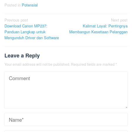
Posted in
Potensial
Post
Previous post
Next post
Download Canon MP237:
Kalimat Loyal: Pentingnya
navigation
Panduan Lengkap untuk
Membangun Kesetiaan Pelanggan
Mengunduh Driver dan Software
Leave a Reply
Your email address will not be published.
Required fields are marked
*