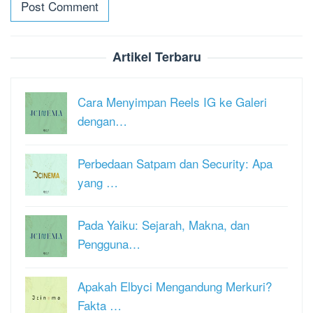
Artikel Terbaru
Cara Menyimpan Reels IG ke Galeri
dengan…
Perbedaan Satpam dan Security: Apa
yang …
Pada Yaiku: Sejarah, Makna, dan
Pengguna…
Apakah Elbyci Mengandung Merkuri?
Fakta …