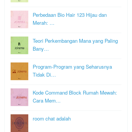
Perbedaan Bio Hair 123 Hijau dan
Merah: …
Teori Perkembangan Mana yang Paling
Bany…
Program-Program yang Seharusnya
Tidak Di…
Kode Command Block Rumah Mewah:
Cara Mem…
room chat adalah