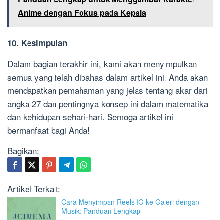
Anime dengan Fokus pada Kepala
10. Kesimpulan
Dalam bagian terakhir ini, kami akan menyimpulkan
semua yang telah dibahas dalam artikel ini. Anda akan
mendapatkan pemahaman yang jelas tentang akar dari
angka 27 dan pentingnya konsep ini dalam matematika
dan kehidupan sehari-hari. Semoga artikel ini
bermanfaat bagi Anda!
Bagikan:
Artikel Terkait:
Cara Menyimpan Reels IG ke Galeri dengan
Musik: Panduan Lengkap