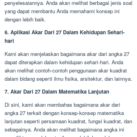
penyelesaiannya. Anda akan melihat berbagai jenis soal
yang dapat membantu Anda memahami konsep ini
dengan lebih baik.
6. Aplikasi Akar Dari 27 Dalam Kehidupan Sehari-
hari
Kami akan menjelaskan bagaimana akar dari angka 27
dapat diterapkan dalam kehidupan sehari-hari. Anda
akan melihat contoh-contoh penggunaan akar kuadrat
dalam bidang seperti ilmu fisika, arsitektur, dan lainnya.
7. Akar Dari 27 Dalam Matematika Lanjutan
Di sini, kami akan membahas bagaimana akar dari
angka 27 terkait dengan konsep-konsep matematika
lanjutan seperti persamaan kuadrat, fungsi kuadrat, dan
sebagainya. Anda akan melihat bagaimana angka ini