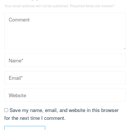
Your email address will not be published.
Required fields are marked
*
Save my name, email, and website in this browser
for the next time I comment.