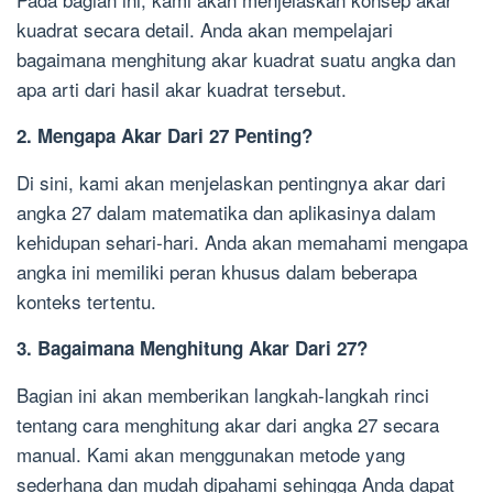
kuadrat secara detail. Anda akan mempelajari
bagaimana menghitung akar kuadrat suatu angka dan
apa arti dari hasil akar kuadrat tersebut.
2. Mengapa Akar Dari 27 Penting?
Di sini, kami akan menjelaskan pentingnya akar dari
angka 27 dalam matematika dan aplikasinya dalam
kehidupan sehari-hari. Anda akan memahami mengapa
angka ini memiliki peran khusus dalam beberapa
konteks tertentu.
3. Bagaimana Menghitung Akar Dari 27?
Bagian ini akan memberikan langkah-langkah rinci
tentang cara menghitung akar dari angka 27 secara
manual. Kami akan menggunakan metode yang
sederhana dan mudah dipahami sehingga Anda dapat