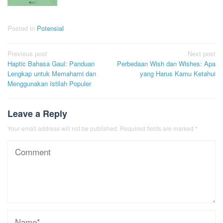
Posted in
Potensial
Post
Previous post
Next post
Haptic Bahasa Gaul: Panduan
Perbedaan Wish dan Wishes: Apa
navigation
Lengkap untuk Memahami dan
yang Harus Kamu Ketahui
Menggunakan Istilah Populer
Leave a Reply
Your email address will not be published.
Required fields are marked
*