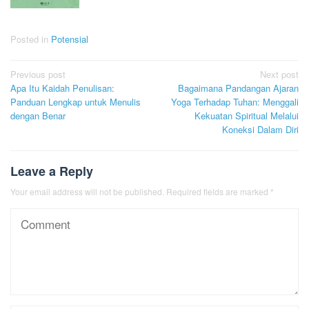
Posted in
Potensial
Post
Previous post
Next post
Apa Itu Kaidah Penulisan:
Bagaimana Pandangan Ajaran
navigation
Panduan Lengkap untuk Menulis
Yoga Terhadap Tuhan: Menggali
dengan Benar
Kekuatan Spiritual Melalui
Koneksi Dalam Diri
Leave a Reply
Your email address will not be published.
Required fields are marked
*