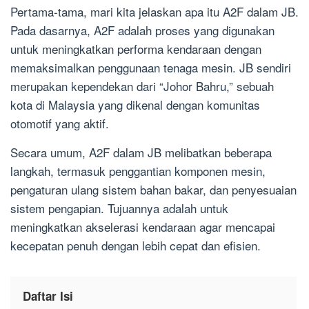
Pertama-tama, mari kita jelaskan apa itu A2F dalam JB.
Pada dasarnya, A2F adalah proses yang digunakan
untuk meningkatkan performa kendaraan dengan
memaksimalkan penggunaan tenaga mesin. JB sendiri
merupakan kependekan dari “Johor Bahru,” sebuah
kota di Malaysia yang dikenal dengan komunitas
otomotif yang aktif.
Secara umum, A2F dalam JB melibatkan beberapa
langkah, termasuk penggantian komponen mesin,
pengaturan ulang sistem bahan bakar, dan penyesuaian
sistem pengapian. Tujuannya adalah untuk
meningkatkan akselerasi kendaraan agar mencapai
kecepatan penuh dengan lebih cepat dan efisien.
Daftar Isi