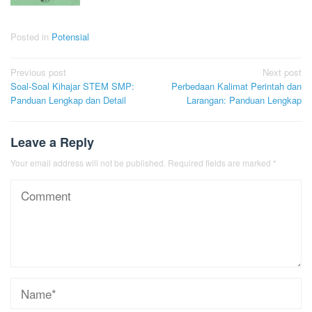
Posted in
Potensial
Post
Previous post
Next post
Soal-Soal Kihajar STEM SMP:
Perbedaan Kalimat Perintah dan
navigation
Panduan Lengkap dan Detail
Larangan: Panduan Lengkap
Leave a Reply
Your email address will not be published.
Required fields are marked
*