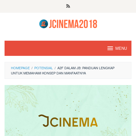
Skip
to
content
MENU
HOMEPAGE
/
POTENSIAL
/
A2F DALAM JB: PANDUAN LENGKAP
UNTUK MEMAHAMI KONSEP DAN MANFAATNYA