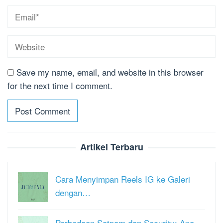
Save my name, email, and website in this browser
for the next time I comment.
Artikel Terbaru
Cara Menyimpan Reels IG ke Galeri
dengan…
Perbedaan Satpam dan Security: Apa