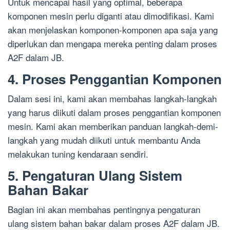
Untuk mencapai hasil yang optimal, beberapa
komponen mesin perlu diganti atau dimodifikasi. Kami
akan menjelaskan komponen-komponen apa saja yang
diperlukan dan mengapa mereka penting dalam proses
A2F dalam JB.
4. Proses Penggantian Komponen
Dalam sesi ini, kami akan membahas langkah-langkah
yang harus diikuti dalam proses penggantian komponen
mesin. Kami akan memberikan panduan langkah-demi-
langkah yang mudah diikuti untuk membantu Anda
melakukan tuning kendaraan sendiri.
5. Pengaturan Ulang Sistem
Bahan Bakar
Bagian ini akan membahas pentingnya pengaturan
ulang sistem bahan bakar dalam proses A2F dalam JB.