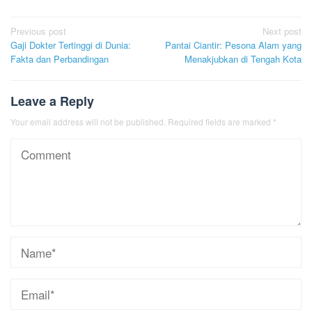
Post
Previous post
Next post
Gaji Dokter Tertinggi di Dunia:
Pantai Ciantir: Pesona Alam yang
navigation
Fakta dan Perbandingan
Menakjubkan di Tengah Kota
Leave a Reply
Your email address will not be published.
Required fields are marked
*