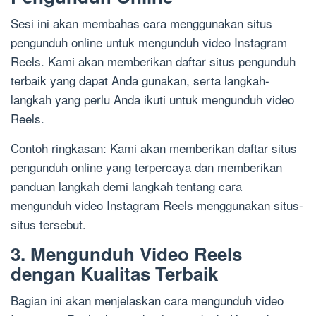
Sesi ini akan membahas cara menggunakan situs
pengunduh online untuk mengunduh video Instagram
Reels. Kami akan memberikan daftar situs pengunduh
terbaik yang dapat Anda gunakan, serta langkah-
langkah yang perlu Anda ikuti untuk mengunduh video
Reels.
Contoh ringkasan: Kami akan memberikan daftar situs
pengunduh online yang terpercaya dan memberikan
panduan langkah demi langkah tentang cara
mengunduh video Instagram Reels menggunakan situs-
situs tersebut.
3. Mengunduh Video Reels
dengan Kualitas Terbaik
Bagian ini akan menjelaskan cara mengunduh video