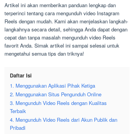
Artikel ini akan memberikan panduan lengkap dan
terperinci tentang cara mengunduh video Instagram
Reels dengan mudah. Kami akan menjelaskan langkah-
langkahnya secara detail, sehingga Anda dapat dengan
cepat dan tanpa masalah mengunduh video Reels
favorit Anda. Simak artikel ini sampai selesai untuk
mengetahui semua tips dan triknya!
Daftar Isi
1. Menggunakan Aplikasi Pihak Ketiga
2. Menggunakan Situs Pengunduh Online
3. Mengunduh Video Reels dengan Kualitas
Terbaik
4. Mengunduh Video Reels dari Akun Publik dan
Pribadi