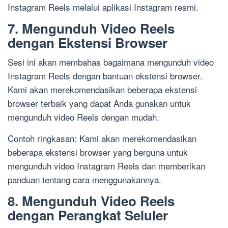
Instagram Reels melalui aplikasi Instagram resmi.
7. Mengunduh Video Reels
dengan Ekstensi Browser
Sesi ini akan membahas bagaimana mengunduh video
Instagram Reels dengan bantuan ekstensi browser.
Kami akan merekomendasikan beberapa ekstensi
browser terbaik yang dapat Anda gunakan untuk
mengunduh video Reels dengan mudah.
Contoh ringkasan: Kami akan merekomendasikan
beberapa ekstensi browser yang berguna untuk
mengunduh video Instagram Reels dan memberikan
panduan tentang cara menggunakannya.
8. Mengunduh Video Reels
dengan Perangkat Seluler