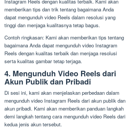
Instagram Reels dengan kualitas terbaik. Kami akan
memberikan tips dan trik tentang bagaimana Anda
dapat mengunduh video Reels dalam resolusi yang
tinggi dan menjaga kualitasnya tetap bagus.
Contoh ringkasan: Kami akan memberikan tips tentang
bagaimana Anda dapat mengunduh video Instagram
Reels dengan kualitas terbaik dan menjaga resolusi
serta kualitas gambar tetap terjaga.
4. Mengunduh Video Reels dari
Akun Publik dan Pribadi
Di sesi ini, kami akan menjelaskan perbedaan dalam
mengunduh video Instagram Reels dari akun publik dan
akun pribadi. Kami akan memberikan panduan langkah
demi langkah tentang cara mengunduh video Reels dari
kedua jenis akun tersebut.