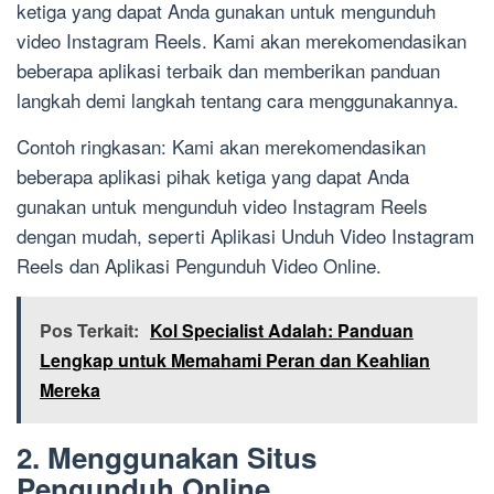
ketiga yang dapat Anda gunakan untuk mengunduh
video Instagram Reels. Kami akan merekomendasikan
beberapa aplikasi terbaik dan memberikan panduan
langkah demi langkah tentang cara menggunakannya.
Contoh ringkasan: Kami akan merekomendasikan
beberapa aplikasi pihak ketiga yang dapat Anda
gunakan untuk mengunduh video Instagram Reels
dengan mudah, seperti Aplikasi Unduh Video Instagram
Reels dan Aplikasi Pengunduh Video Online.
Pos Terkait:
Kol Specialist Adalah: Panduan
Lengkap untuk Memahami Peran dan Keahlian
Mereka
2. Menggunakan Situs
Pengunduh Online