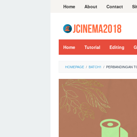
Skip
Home
About
Contact
Si
to
content
Home
Tutorial
Editing
G
HOMEPAGE
/
BATCH1
/
PERBANDINGAN TO