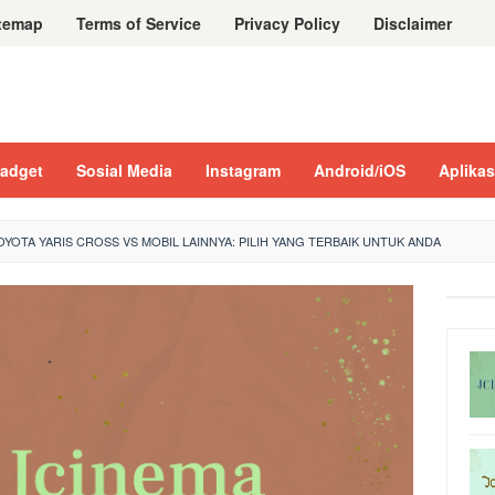
temap
Terms of Service
Privacy Policy
Disclaimer
adget
Sosial Media
Instagram
Android/iOS
Aplikas
YOTA YARIS CROSS VS MOBIL LAINNYA: PILIH YANG TERBAIK UNTUK ANDA