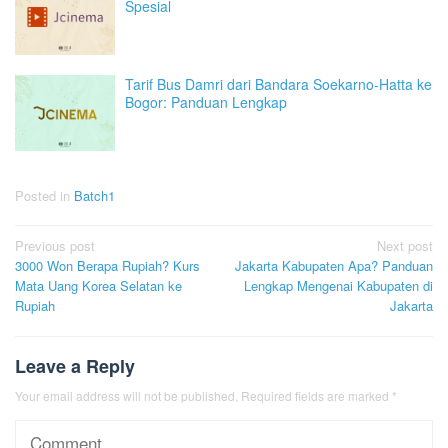
Spesial
Tarif Bus Damri dari Bandara Soekarno-Hatta ke
Bogor: Panduan Lengkap
Posted in
Batch1
Post
Previous post
Next post
3000 Won Berapa Rupiah? Kurs
Jakarta Kabupaten Apa? Panduan
navigation
Mata Uang Korea Selatan ke
Lengkap Mengenai Kabupaten di
Rupiah
Jakarta
Leave a Reply
Your email address will not be published.
Required fields are marked
*