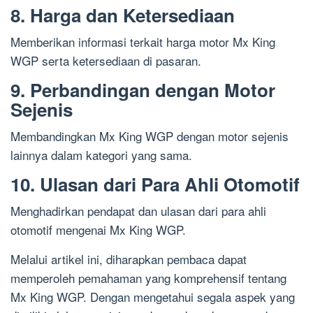
8. Harga dan Ketersediaan
Memberikan informasi terkait harga motor Mx King
WGP serta ketersediaan di pasaran.
9. Perbandingan dengan Motor
Sejenis
Membandingkan Mx King WGP dengan motor sejenis
lainnya dalam kategori yang sama.
10. Ulasan dari Para Ahli Otomotif
Menghadirkan pendapat dan ulasan dari para ahli
otomotif mengenai Mx King WGP.
Melalui artikel ini, diharapkan pembaca dapat
memperoleh pemahaman yang komprehensif tentang
Mx King WGP. Dengan mengetahui segala aspek yang