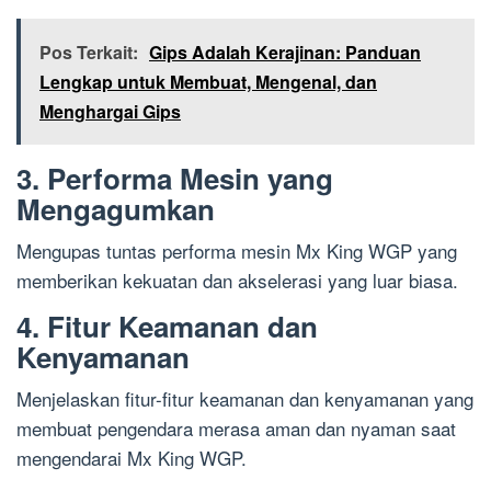
Pos Terkait:
Gips Adalah Kerajinan: Panduan
Lengkap untuk Membuat, Mengenal, dan
Menghargai Gips
3. Performa Mesin yang
Mengagumkan
Mengupas tuntas performa mesin Mx King WGP yang
memberikan kekuatan dan akselerasi yang luar biasa.
4. Fitur Keamanan dan
Kenyamanan
Menjelaskan fitur-fitur keamanan dan kenyamanan yang
membuat pengendara merasa aman dan nyaman saat
mengendarai Mx King WGP.