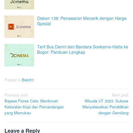
Diskon 138: Penawaran Menarik dengan Harga
Spesial
Tarif Bus Damri dari Bandara Soekarno-Hatta ke
Bogor: Panduan Lengkap
Posted in
Batch1
Post
Previous post
Next post
Bajawa Flores Cafe: Menikmati
Wisuda UT 2023: Sukses
navigation
Kelezatan Kopi dan Pemandangan
Menyelesaikan Pendidikan
yang Memukau
dengan Gemilang
Leave a Reply