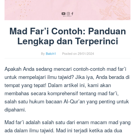
Mad Far’i Contoh: Panduan
Lengkap dan Terperinci
By
Batch1
Posted on
29/01/2024
Apakah Anda sedang mencari contoh-contoh mad far’i
untuk mempelajari ilmu tajwid? Jika iya, Anda berada di
tempat yang tepat! Dalam artikel ini, kami akan
membahas secara komprehensif tentang mad far’i,
salah satu hukum bacaan Al-Qur’an yang penting untuk
dipahami.
Mad far’i adalah salah satu dari enam macam mad yang
ada dalam ilmu tajwid. Mad ini terjadi ketika ada dua