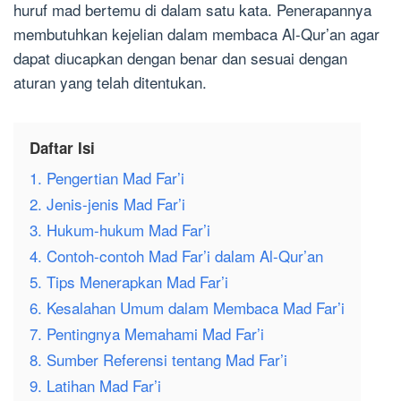
huruf mad bertemu di dalam satu kata. Penerapannya
membutuhkan kejelian dalam membaca Al-Qur’an agar
dapat diucapkan dengan benar dan sesuai dengan
aturan yang telah ditentukan.
Daftar Isi
1. Pengertian Mad Far’i
2. Jenis-jenis Mad Far’i
3. Hukum-hukum Mad Far’i
4. Contoh-contoh Mad Far’i dalam Al-Qur’an
5. Tips Menerapkan Mad Far’i
6. Kesalahan Umum dalam Membaca Mad Far’i
7. Pentingnya Memahami Mad Far’i
8. Sumber Referensi tentang Mad Far’i
9. Latihan Mad Far’i