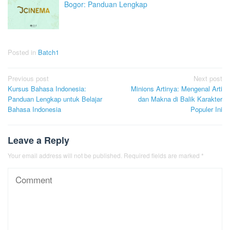
Bogor: Panduan Lengkap
Posted in
Batch1
Post
Previous post
Next post
Kursus Bahasa Indonesia:
Minions Artinya: Mengenal Arti
navigation
Panduan Lengkap untuk Belajar
dan Makna di Balik Karakter
Bahasa Indonesia
Populer Ini
Leave a Reply
Your email address will not be published.
Required fields are marked
*