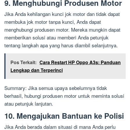
9. Menghubungi Produsen Motor
Jika Anda kehilangan kunci jok motor dan tidak dapat
membuka jok motor tanpa kunci, Anda dapat
menghubungi produsen motor. Mereka mungkin dapat
memberikan solusi atau memberi Anda petunjuk
tentang langkah apa yang harus diambil selanjutnya.
Pos Terkait:
Cara Restart HP Oppo A3s: Panduan
Lengkap dan Terperinci
Summary: Jika semua upaya sebelumnya tidak
berhasil, hubungi produsen motor untuk meminta solusi
atau petunjuk lanjutan.
10. Mengajukan Bantuan ke Polisi
Jika Anda berada dalam situasi di mana Anda perlu