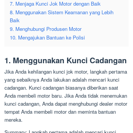
7. Menjaga Kunci Jok Motor dengan Baik
8. Menggunakan Sistem Keamanan yang Lebih
Baik
9. Menghubungi Produsen Motor
10. Mengajukan Bantuan ke Polisi
1. Menggunakan Kunci Cadangan
Jika Anda kehilangan kunci jok motor, langkah pertama
yang sebaiknya Anda lakukan adalah mencari kunci
cadangan. Kunci cadangan biasanya diberikan saat
Anda membeli motor baru. Jika Anda tidak menemukan
kunci cadangan, Anda dapat menghubungi dealer motor
tempat Anda membeli motor dan meminta bantuan
mereka.
Summary: Langkah pertama adalah mencari kunci