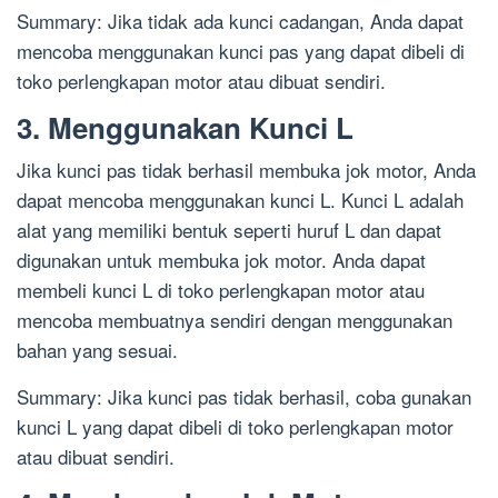
Summary: Jika tidak ada kunci cadangan, Anda dapat
mencoba menggunakan kunci pas yang dapat dibeli di
toko perlengkapan motor atau dibuat sendiri.
3. Menggunakan Kunci L
Jika kunci pas tidak berhasil membuka jok motor, Anda
dapat mencoba menggunakan kunci L. Kunci L adalah
alat yang memiliki bentuk seperti huruf L dan dapat
digunakan untuk membuka jok motor. Anda dapat
membeli kunci L di toko perlengkapan motor atau
mencoba membuatnya sendiri dengan menggunakan
bahan yang sesuai.
Summary: Jika kunci pas tidak berhasil, coba gunakan
kunci L yang dapat dibeli di toko perlengkapan motor
atau dibuat sendiri.