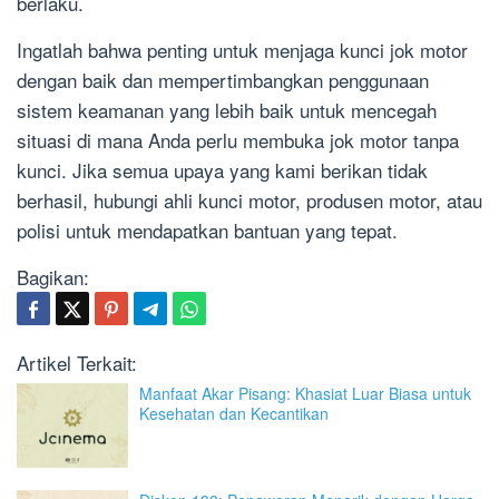
berlaku.
Ingatlah bahwa penting untuk menjaga kunci jok motor
dengan baik dan mempertimbangkan penggunaan
sistem keamanan yang lebih baik untuk mencegah
situasi di mana Anda perlu membuka jok motor tanpa
kunci. Jika semua upaya yang kami berikan tidak
berhasil, hubungi ahli kunci motor, produsen motor, atau
polisi untuk mendapatkan bantuan yang tepat.
Bagikan:
Artikel Terkait:
Manfaat Akar Pisang: Khasiat Luar Biasa untuk
Kesehatan dan Kecantikan