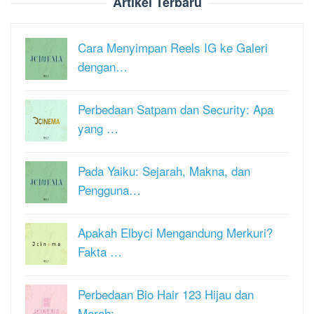
Artikel Terbaru
Cara Menyimpan Reels IG ke Galeri
dengan…
Perbedaan Satpam dan Security: Apa
yang …
Pada Yaiku: Sejarah, Makna, dan
Pengguna…
Apakah Elbyci Mengandung Merkuri?
Fakta …
Perbedaan Bio Hair 123 Hijau dan
Merah: …