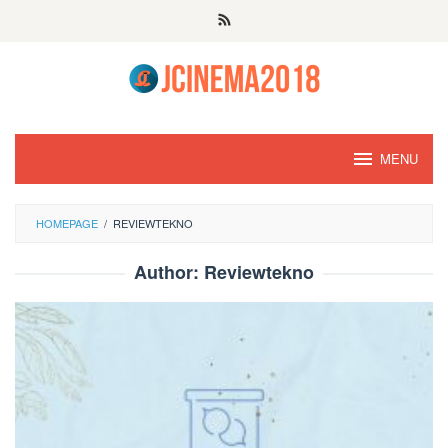
Skip
to
content
MENU
HOMEPAGE
/
REVIEWTEKNO
Author:
Reviewtekno