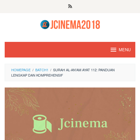
Skip
to
content
MENU
HOMEPAGE
/
BATCH1
/
SURAH AL-AN'AM AYAT 112: PANDUAN
LENGKAP DAN KOMPREHENSIF