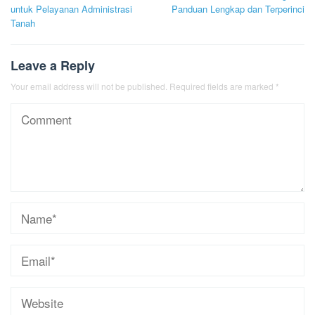
navigation
untuk Pelayanan Administrasi
Panduan Lengkap dan Terperinci
Tanah
Leave a Reply
Your email address will not be published.
Required fields are marked
*